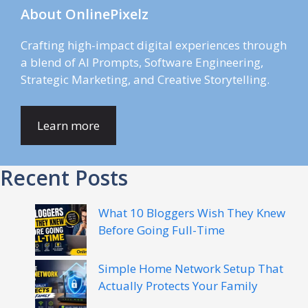
About OnlinePixelz
Crafting high-impact digital experiences through
a blend of AI Prompts, Software Engineering,
Strategic Marketing, and Creative Storytelling.
Learn more
Recent Posts
What 10 Bloggers Wish They Knew
Before Going Full-Time
Simple Home Network Setup That
Actually Protects Your Family